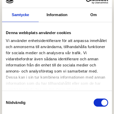
Vi samlar in information från dig när du registrerar dig
Samtycke
Information
Om
på vår webbplats eller gör en beställning.
När du beställer eller registrerar dig på vår webbplats
kan du bli ombedd att ange ditt namn, e-postadress
Denna webbplats använder cookies
eller postadress.
Vi använder enhetsidentifierare för att anpassa innehållet
och annonserna till användarna, tillhandahålla funktioner
Vad använder vi din information till?
för sociala medier och analysera vår trafik. Vi
All information vi samlar in från dig kan användas på
vidarebefordrar även sådana identifierare och annan
något av följande sätt:
information från din enhet till de sociala medier och
annons- och analysföretag som vi samarbetar med.
Att anpassa din upplevelse.
Dessa kan i sin tur kombinera informationen med annan
(din information hjälper oss att bättre svara på dina
information som du har tillhandahållit eller som de har
individuella behov.)
samlat in när du har använt deras tjänster.
För att förbättra vår webbplats.
Samtyckesval
(vi strävar ständigt efter att förbättra våra
Nödvändig
webbplatserbjudanden baserat på den information och
feedback vi får från dig.)