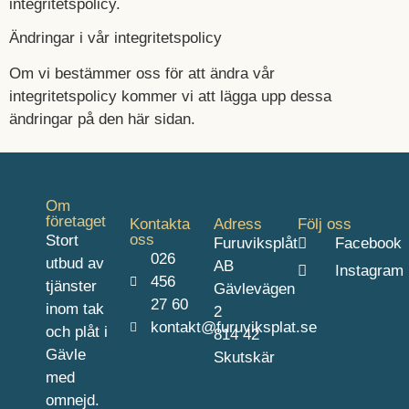
integritetspolicy.
Ändringar i vår integritetspolicy
Om vi bestämmer oss för att ändra vår
integritetspolicy kommer vi att lägga upp dessa
ändringar på den här sidan.
Om
företaget
Kontakta
Adress
Följ oss
oss
Stort
Furuviksplåt
Facebook
026
utbud av
AB
Instagram
456
tjänster
Gävlevägen
27 60
inom tak
2
kontakt@furuviksplat.se
och plåt i
814 42
Gävle
Skutskär
med
omnejd.