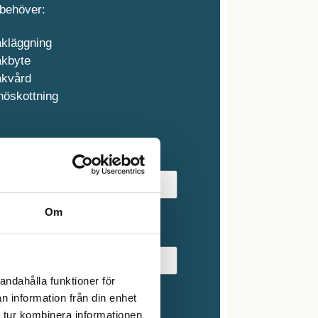
behöver:
akläggning
akbyte
akvård
nöskottning
mn
Om
ost
andahålla funktioner för
n information från din enhet
delande
 tur kombinera informationen