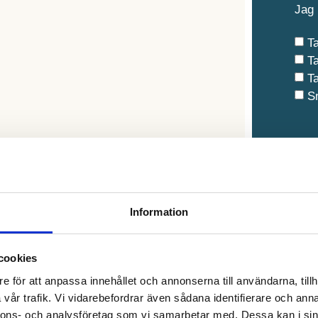
Jag 
T
T
T
S
Na
obb
Information
E-p
cookies
e för att anpassa innehållet och annonserna till användarna, tillh
vår trafik. Vi vidarebefordrar även sådana identifierare och anna
Med
nnons- och analysföretag som vi samarbetar med. Dessa kan i sin